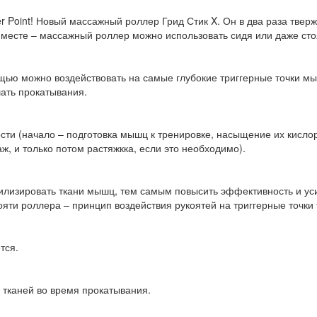
r Point! Новый массажный роллер Грид Стик X. Он в два раза твер
месте – массажный роллер можно использовать сидя или даже сто
щью можно воздействовать на самые глубокие триггерные точки м
шать прокатывания.
сти (начало – подготовка мышц к тренировке, насыщение их кислор
 и только потом растяжкка, если это необходимо).
лизировать ткани мышц, тем самым повысить эффективность и усил
яти роллера – принцип воздействия рукоятей на триггерные точки т
тся.
тканей во время прокатывания.