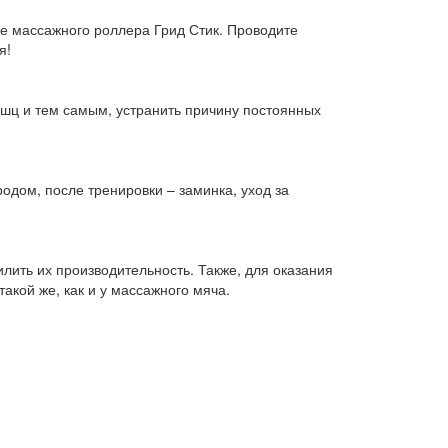
же массажного роллера Грид Стик. Проводите
я!
ышц и тем самым, устранить причину постоянных
одом, после тренировки – заминка, уход за
ить их производительность. Также, для оказания
акой же, как и у массажного мяча.