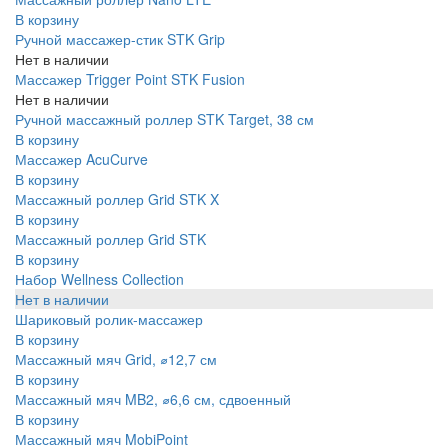
В корзину
Ручной массажер-стик STK Grip
Нет в наличии
Массажер Trigger Point STK Fusion
Нет в наличии
Ручной массажный роллер STK Target, 38 см
В корзину
Массажер AcuCurve
В корзину
Массажный роллер Grid STK X
В корзину
Массажный роллер Grid STK
В корзину
Набор Wellness Collection
Нет в наличии
Шариковый ролик-массажер
В корзину
Массажный мяч Grid, ⌀12,7 см
В корзину
Массажный мяч MB2, ⌀6,6 см, сдвоенный
В корзину
Массажный мяч MobiPoint