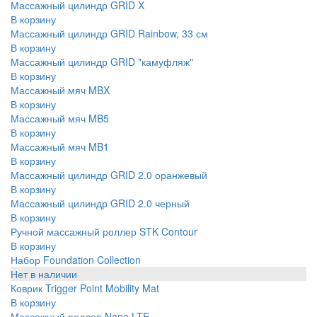
Массажный цилиндр GRID X
В корзину
Массажный цилиндр GRID Rainbow, 33 см
В корзину
Массажный цилиндр GRID "камуфляж"
В корзину
Массажный мяч MBX
В корзину
Массажный мяч MB5
В корзину
Массажный мяч MB1
В корзину
Массажный цилиндр GRID 2.0 оранжевый
В корзину
Массажный цилиндр GRID 2.0 черный
В корзину
Ручной массажный роллер STK Contour
В корзину
Набор Foundation Collection
Нет в наличии
Коврик Trigger Point Mobility Mat
В корзину
Массажный роллер Nano LTE