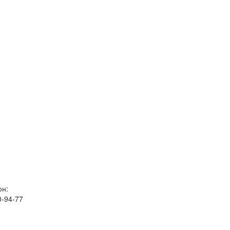
он:
0-94-77